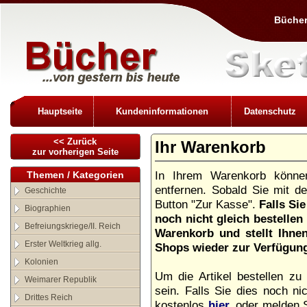
Bücher
Hauptseite
Kundeninformationen
Datenschutz
<< Zurück
Ihr Warenkorb
zur vorherigen Seite
In Ihrem Warenkorb können
Themen / Kategorien
entfernen. Sobald Sie mit de
Geschichte
Button "Zur Kasse".
Falls Si
Biographien
noch nicht gleich bestelle
Befreiungskriege/II. Reich
Warenkorb und stellt Ihne
Erster Weltkrieg allg.
Shops wieder zur Verfügun
Kolonien
Um die Artikel bestellen z
Weimarer Republik
sein. Falls Sie dies noch nic
Drittes Reich
kostenlos
hier,
oder melden Si