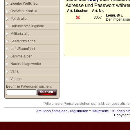
Zweiter Weltkrieg
Adresse und Passwort währen
Art. Löschen
Art. Nr.
Ost/West-Konflikt
Lenin, W. I.
3057
Politik allg.
Der Imperialis
Dokumente/Originale
Militaria allg.
Seefahrt/Marine
Luft-/Raumfahrt
Sammelalben
Nachschlagewerke
Varia
Videos
Begriff in Kategorien suchen:
*Alle unsere Preise verstehen sich inkl. der gesetzlic
Am Shop anmelden / registrieren
::
Hauptseite
::
Kundeninf
Copyrigh