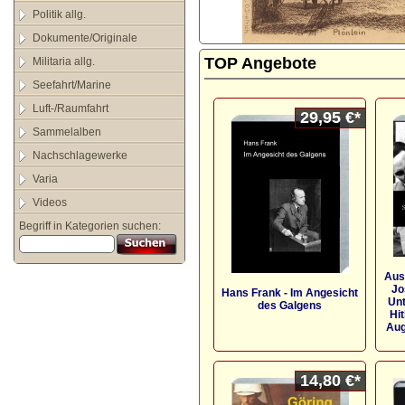
Politik allg.
Dokumente/Originale
TOP Angebote
Militaria allg.
Seefahrt/Marine
Luft-/Raumfahrt
29,95 €*
Sammelalben
Nachschlagewerke
Varia
Videos
Begriff in Kategorien suchen:
Aus
Jo
Hans Frank - Im Angesicht
Unt
des Galgens
Hi
Aug
14,80 €*