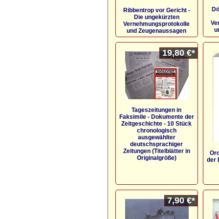
Dö
Ribbentrop vor Gericht -
Die ungekürzten
Ve
Vernehmungsprotokolle
u
und Zeugenaussagen
19,80 €*
Tageszeitungen in
Faksimile - Dokumente der
Zeitgeschichte - 10 Stück
chronologisch
ausgewählter
deutschsprachiger
Zeitungen (Titelblätter in
Or
Originalgröße)
der
7,90 €*