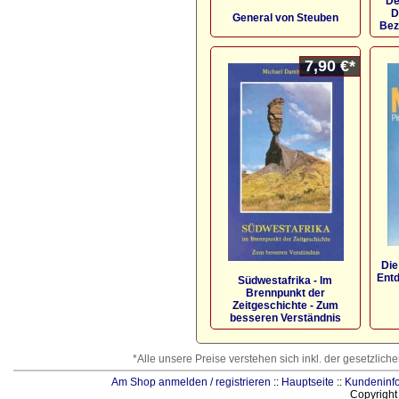
De
D
General von Steuben
Bez
7,90 €*
Die
Entd
Südwestafrika - Im
Brennpunkt der
Zeitgeschichte - Zum
besseren Verständnis
*Alle unsere Preise verstehen sich inkl. der gesetzlic
Am Shop anmelden / registrieren
::
Hauptseite
::
Kundeninf
Copyrigh