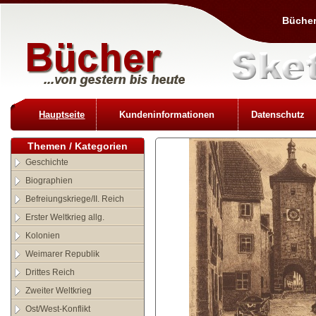
Bücher
Hauptseite
Kundeninformationen
Datenschutz
Themen / Kategorien
Geschichte
Biographien
Befreiungskriege/II. Reich
Erster Weltkrieg allg.
Kolonien
Weimarer Republik
Drittes Reich
Zweiter Weltkrieg
Ost/West-Konflikt