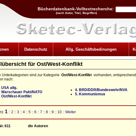
Bücherdatenbank-Volltextrecherche:
(nach Autor, Titel, Begriffen)
ionen
Datenschutz
Allg. Geschäftsbedinungen
K
elübersicht für Ost/West-Konflikt
 Unterkategorien sind zur Kategorie
Ost/West-Konflikt
vorhanden, entsprechend
ren nach:
. USA allg.
4. BRD/DDR/Bundeswehr/NVA
. Warschauer Pakt/NATO
5. Kommunismus
. Ost/West-Konflikt
1
n):
::
2
::
3
::
4
::
5
::
6
::
7
::
8
::
9
::
10
::
Weiter
Nr. 611
div Autoren