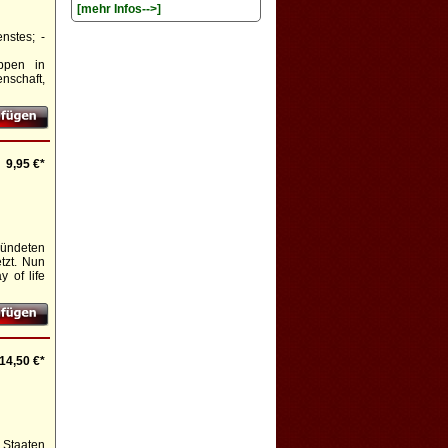
[mehr Infos-->]
nstes; -
uppen in
nschaft,
9,95 €*
bündeten
tzt. Nun
 of life
14,50 €*
 Staaten