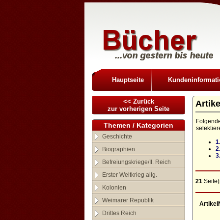
Hauptseite
Kundeninformat
<< Zurück
Artik
zur vorherigen Seite
Folgende
Themen / Kategorien
selektie
Geschichte
1
2
Biographien
3
Befreiungskriege/II. Reich
Erster Weltkrieg allg.
21
Seite(
Kolonien
Weimarer Republik
Artikel
Drittes Reich