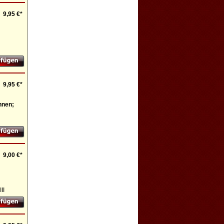
9,95 €*
9,95 €*
onnen;
9,00 €*
II