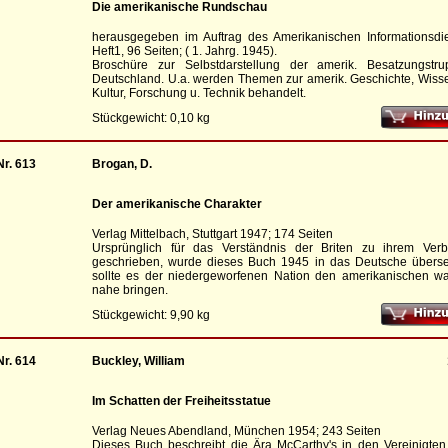
Die amerikanische Rundschau
herausgegeben im Auftrag des Amerikanischen Informationsdie
Heft1, 96 Seiten; ( 1. Jahrg. 1945).
Broschüre zur Selbstdarstellung der amerik. Besatzungstr
Deutschland. U.a. werden Themen zur amerik. Geschichte, Wisse
Kultur, Forschung u. Technik behandelt.
Stückgewicht: 0,10 kg
Nr. 613
Brogan, D.
Der amerikanische Charakter
Verlag Mittelbach, Stuttgart 1947; 174 Seiten
Ursprünglich für das Verständnis der Briten zu ihrem Ver
geschrieben, wurde dieses Buch 1945 in das Deutsche überse
sollte es der niedergeworfenen Nation den amerikanischen way
nahe bringen.
Stückgewicht: 9,90 kg
Nr. 614
Buckley, William
Im Schatten der Freiheitsstatue
Verlag Neues Abendland, München 1954; 243 Seiten
Dieses Buch beschreibt die Ära McCarthy's in den Vereinigten