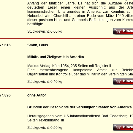
Anfang der fünfziger Jahre. Es hat sich die Aufgabe geste
deutschen Leser einen kleinen Ausschnitt aus der Arb
kommunistischen Untergrundes in Amerika zur Kenntnis zu 
Nebenbei wird Churchill aus einer Rede vom März 1949 zitiert
dieser posthum Hitler und Goebbels Befürchtungen zum Kom
bestätigte.
Stückgewicht: 0,60 kg
Nr. 616
Smith, Louis
Militär- und Zivilgewalt in Amerika
Markus Verlag, Köln 1954; 235 Seiten mit Register II
Eine themenbezogene kompetente Arbeit zur Befehlsst
Organisation und Kontrolle über das Militär in den Vereinigten St
Stückgewicht: 0,40 kg
Nr. 896
ohne Autor
Grundriß der Geschichte der Vereinigten Staaten von Amerika
Herausgegeben vom US-Informationsdienst Bad Godesberg 1
Seiten Textbildband. III
Stückgewicht: 0,50 kg