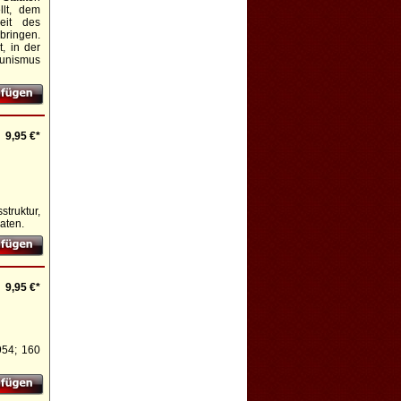
llt, dem
eit des
bringen.
, in der
munismus
9,95 €*
ruktur,
aaten.
9,95 €*
954; 160