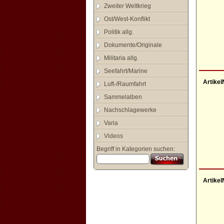
Zweiter Weltkrieg
Ost/West-Konflikt
Politik allg.
Dokumente/Originale
Militaria allg.
Seefahrt/Marine
Artikel
Luft-/Raumfahrt
Sammelalben
Nachschlagewerke
Varia
Videos
Begriff in Kategorien suchen:
Artikel