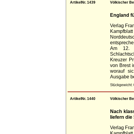
ArtikelNr. 1439
Völkischer Be
England fü
Verlag Fra
Kampfblatt
Norddeuts
entspreche
Am 12. 
Schlachts
Kreuzer P
von Brest 
worauf si
Ausgabe b
Stückgewicht: 
ArtikelNr. 1440
Völkischer Be
Nach klas
liefern di
Verlag Fra
Kampfblatt