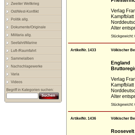
Zweiter Weltkrieg
Verlag Fra
Ost/West-Konflikt
Kampfblatt
Politik allg.
Norddeuts
Alter entsp
Dokumente/Originale
Militaria allg.
Stückgewicht: 
Seefahrt/Marine
ArtikelNr. 1433
Völkischer Be
Luft-/Raumfahrt
Sammelalben
England
Nachschlagewerke
Bruttoregi
Varia
Verlag Fra
Videos
Kampfblatt
Norddeuts
Begriff in Kategorien suchen:
Alter ents
Stückgewicht: 
ArtikelNr. 1436
Völkischer Be
Roosevelt