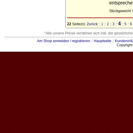
entspreche
Stückgewicht: 
4
22
Seite(n):
Zurück
::
1
::
2
::
3
::
::
5
::
6
*Alle unsere Preise verstehen sich inkl. der gesetzlic
Am Shop anmelden / registrieren
::
Hauptseite
::
Kundeninf
Copyrigh