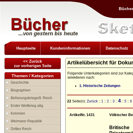
Bücher
Hauptseite
Kundeninformationen
Datenschutz
<< Zurück
Artikelübersicht für Doku
zur vorherigen Seite
Folgende Unterkategorien sind zur Kate
Themen / Kategorien
selektieren nach:
Geschichte
1. Historische Zeitungen
Biographien
Befreiungskriege/II. Reich
4
22
Seite(n):
Zurück
::
1
::
2
::
3
::
::
5
::
6
Erster Weltkrieg allg.
Kolonien
ArtikelNr. 1431
Völkischer Be
Weimarer Republik
Britisch
Drittes Reich
Priesterm